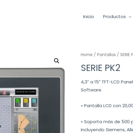
Inicio
Productos
Home
/
Pantallas
/ SERIE 
SERIE PK2
4,3” a 15″ TFT-LCD Pan
Software.
» Pantalla LCD con 20,0
» Soporta más de 500 p
incluyendo Siemens, All