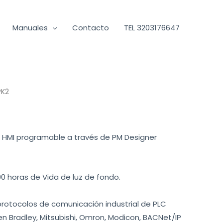
Manuales
Contacto
TEL 3203176647
PK2
el HMI programable a través de PM Designer
00 horas de Vida de luz de fondo.
rotocolos de comunicación industrial de PLC
en Bradley, Mitsubishi, Omron, Modicon, BACNet/IP