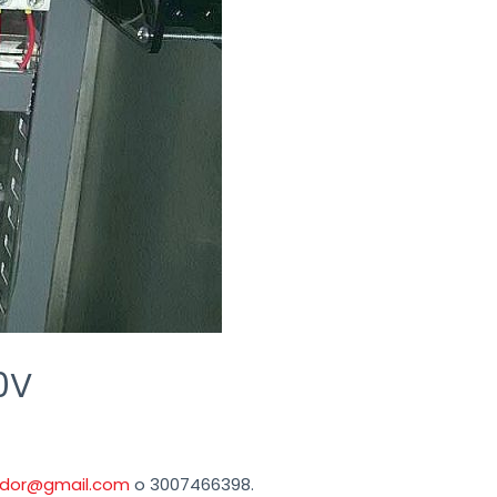
0V
ador@gmail.com
o 3007466398.